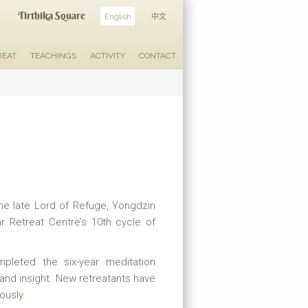
Tirthika Square
English
中文
REAT
TEACHINGS
ACTIVITY
CONTACT
he late Lord of Refuge, Yongdzin
r Retreat Centre’s 10th cycle of
mpleted the six-year meditation
and insight. New retreatants have
ously.