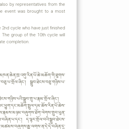
lso by representatives from the
The event was brought to a most
he 2nd cycle who have just finished
t. The group of the 10th cycle will
imate completion.
མཁན་ཆེན་ཁྲ་འགུ་རིན་པོ་ཆེ་མཆོག་གི་ཐུགས་
ས་བཅུ་པ་གྲོལ་ཞིང་། སྒྲུབ་ཐེངས་བཅུ་གཉིས་པ་
ེངས་གཉིས་པའི་སྒྲུབ་གྲྭ་པ་རྣམ་གྲོལ་ཞིང་།
་ཕྱུག་དང་མཆོག་སྤྲུལ་དམ་ཆོས་རིན་པོ་ཆེས་
ས་རྣམས་མཉམ་བཞུགས་ཐོག་ལེགས་གྲུབ་ཕུན་
ཞིན་པ་དང་། ད་ལྟར་གྲོལ་བའི་སྒྲུབ་ཐེངས་
ྐུ་མཚམས་བཞུགས་རྒྱུ་ལགས་ན་དེ་དེ་བཞིན་དུ་