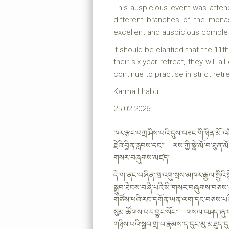
This auspicious event was atte
different branches of the mona
excellent and auspicious complet
It should be clarified that the 11
their six-year retreat, they will 
continue to practise in strict retr
Karma Lhabu
25.02.2026
ཁར་རྩང་བཀྲ་ཤིས་པའི་དུས་བཟང་གི་ཉིན་མོ་
རྗེའི་བྱིན་རླབས་དང་། ལས་ཀྱི་སྣེ་མོ་བ་ཐུན
གསར་བཞུགས་མཛད།
དེ་ག་ནང་བཞིན་ཁྲ་འགུ་སྲས་མཁར་རྒྱལ་སྤྱིའི་སྒ
སྒྲུབ་ཐེངས་བཞི་པའི་མི་གསར་བཞུགས་བཅས་ཀ
གཙོས་པའི་རང་དགོན་ཡན་ལག་དང་བཅས་པའི་
སུམ་ཚོགས་པར་བྱུང་སོང་། གསལ་བཤད་ཞུ་དག
གཉིས་པའི་སྒྲུབ་གྲྭ་པ་རྣམས་ད་དུང་མུ་མཐུ