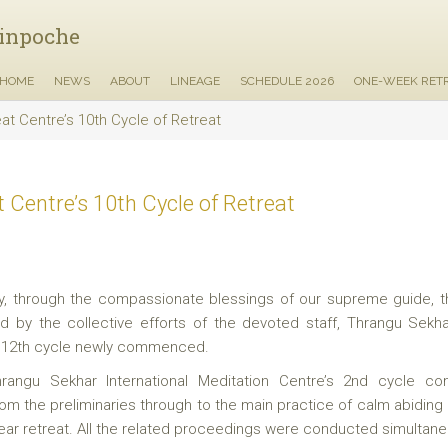
inpoche
HOME
NEWS
ABOUT
LINEAGE
SCHEDULE 2026
ONE-WEEK RET
at Centre’s 10th Cycle of Retreat
 Centre’s 10th Cycle of Retreat
ay, through the compassionate blessings of our supreme guide, t
by the collective efforts of the devoted staff, Thrangu Sekha
e 12th cycle newly commenced.
hrangu Sekhar International Meditation Centre’s 2nd cycle co
 the preliminaries through to the main practice of calm abiding 
year retreat. All the related proceedings were conducted simultane