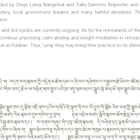
nded by Choje Lama Wangchuk and Tulku Damcho Rinpoche, and a
stery, local government leaders and many faithful devotees. 
ion.
th and 3rd cycles are currently ongoing. As for the retreatants of t
all continue practising calm abiding and insight meditation in retrea
eat at Pulahari. Thus, I pray they may bring their practice to its ult
འདི་ལ། བདག་ཅག་རྣམས་ཀྱི་འདྲེན་མཆོག་དམ་པ་ཞི་བར་གཤེགས་པ་༧སྐྱབས་རྗེ་ཡོངས་འཛིན་
་མོང་གིས་འབད་རྩོལ་ལ་བརྟེན་ནས་གྲུབ་པའི་ཁྲ་འགུ་སྲས་མཁར་སྒྲུབ་སྡེ་ཆེན་མོ་ནས་སྒྲུབ་ཐེང
ོམ་སྒྲུབ་ཁང་དུ་སྔོན་འགྲོ་ནས་དངོས་གཞིའི་ཞི་ལྷག་གི་བར་ལོ་དྲུག་གི་སྒོམ་རིམ་ཅན་གྱི་སྒྲུབ་ཐ
ྱི་མཛད་རིམ་རྣམས་དུས་གཅིག་ཏུ་བྱས། རྟེན་འབྲེལ་མཛད་སྒོའི་སྐབས་ཆོས་རྗེ་བླ་མ་དབང
སྐུ་ཚབ་རྣམས་དང་། ས་གནས་གཞུང་གི་དབུ་འཛིན་རྣམས། དེ་བཞིན་དད་ལྡན་མི་དམང
ོས་པ་ཞིག་ལ། སྒྲུབ་ཐེངས་བཅུ་གཅིག་པ་དང་སྒྲུབ་ཐེངས་གསུམ་པ་རྣམས་ད་ལྟར་བཞུགས་བ
ད་དུ་ཞི་ལྷག་གི་ཉམས་ལེན་མཛད་མོས་དང་། སྒྲུབ་ཐེངས་བཅུ་པ་ཡང་ཕུ་ལ་ཧ་རི་ལ་མུ་མཐུད་ས