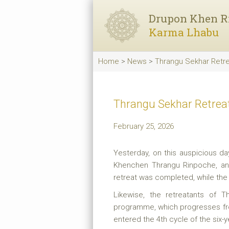
Drupon Khen R
Karma Lhabu
Home
>
News
>
Thrangu Sekhar Retre
Thrangu Sekhar Retreat
February 25, 2026
Yesterday, on this auspicious d
Khenchen Thrangu Rinpoche, and 
retreat was completed, while th
Likewise, the retreatants of T
programme, which progresses from
entered the 4th cycle of the six-