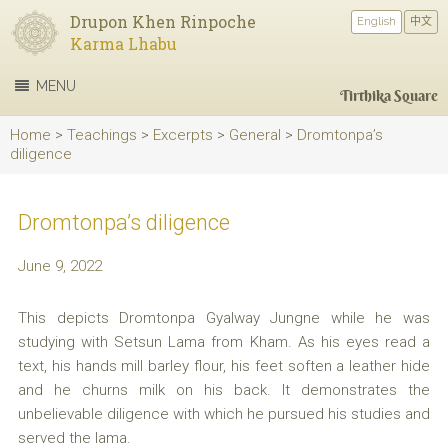
Drupon Khen Rinpoche
English
中文
Karma Lhabu
MENU
Tirthika Square
Home
>
Teachings
>
Excerpts
>
General
>
Dromtonpa’s
diligence
Dromtonpa’s diligence
June 9, 2022
This depicts Dromtonpa Gyalway Jungne while he was
studying with Setsun Lama from Kham. As his eyes read a
text, his hands mill barley flour, his feet soften a leather hide
and he churns milk on his back. It demonstrates the
unbelievable diligence with which he pursued his studies and
served the lama.