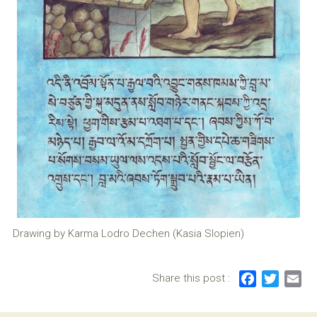
Drawing by Karma Lodro Dechen (Kasia Slopien)
Share this post :
F
T
E
a
w
m
c
i
a