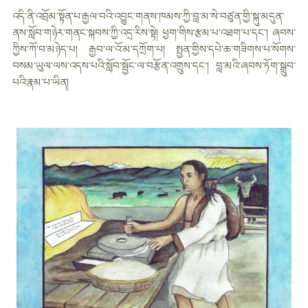
འདི་ནི་འབྲོམ་སྟོན་པ་རྒྱལ་བའི་འབྱུང་གནས་ཁམས་ཀྱི་བླ་མ་སེ་བཙུན་གྱི་སྐུ་མདུན་
ནས་སློབ་གཉེར་གནང་སྐབས་ཀྱི་འདྲ་རིས་སྟེ། ཕྱག་གིས་རྩམ་པ་འཐག་པ་དང་། ཞབས་
ཀྱིས་ཀོ་བ་མཉེད་པ། རྒྱབ་ལ་འོ་མ་དཀྲོག་པ། སྤྱན་གྱིས་དཔེ་ཆ་གཟིགས་པ་སོགས་
བསམ་ཡུལ་ལས་འདས་པའི་སློབ་སྦྱོང་ལ་བརྩོན་འགྲུས་དང་། བླ་མའི་ཞབས་ཏོག་སྒྲུབ་
པའི་རྣམ་པ་ཡིན།