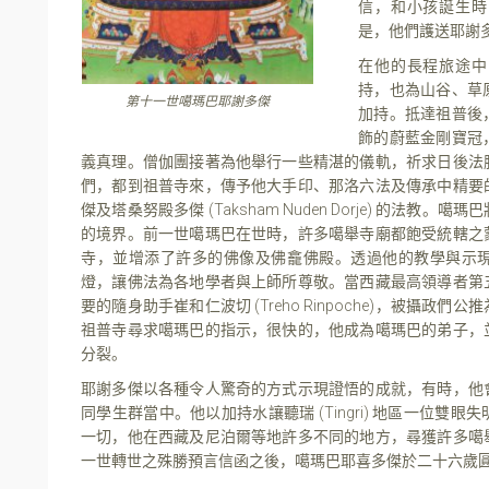
信，和小孩誕生時
是，他們護送耶謝
在他的長程旅途中
持，也為山谷、草
第十一世噶瑪巴耶謝多傑
加持。抵達祖普後
飾的蔚藍金剛寶冠
義真理。僧伽團接著為他舉行一些精湛的儀軌，祈求日後法
們，都到祖普寺來，傳予他大手印、那洛六法及傳承中精要
傑及塔桑努殿多傑 (Taksham Nuden Dorje) 的法
的境界。前一世噶瑪巴在世時，許多噶舉寺廟都飽受統轄之
寺，並增添了許多的佛像及佛龕佛殿。透過他的教學與示
燈，讓佛法為各地學者與上師所尊敬。當西藏最高領導者第
要的隨身助手崔和仁波切 (Treho Rinpoche)，被攝
祖普寺尋求噶瑪巴的指示，很快的，他成為噶瑪巴的弟子，
分裂。
耶謝多傑以各種令人驚奇的方式示現證悟的成就，有時，他
同學生群當中。他以加持水讓聽瑞 (Tingri) 地區一位雙
一切，他在西藏及尼泊爾等地許多不同的地方，尋獲許多噶
一世轉世之殊勝預言信函之後，噶瑪巴耶喜多傑於二十六歲