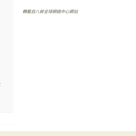
轉載自八蚌全球網絡中心網站
波