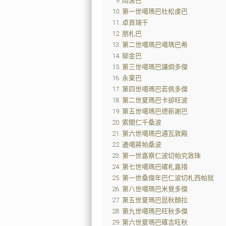
岡波巴
第一世噶瑪巴杜松虔巴
卓貢瑞千
朋札巴
第二世噶瑪巴噶瑪巴希
鄔金巴
第三世噶瑪巴讓炯多傑
永東巴
第四世噶瑪巴若佩多傑
第二世夏瑪巴卡卻旺波
第五世噶瑪巴德新謝巴
索關仁千桑波
第六世噶瑪巴通瓦敦殿
邊噶蔣帕桑波
第一世嘉察仁波切帕究敦珠
第七世噶瑪巴確札嘉措
第一世桑傑年巴仁波切札西帕就
第八世噶瑪巴米覺多傑
第五世夏瑪巴昆秋顏拉
第九世噶瑪巴旺秋多傑
第六世夏瑪巴確吉旺秋