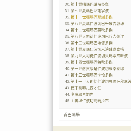
第十世噶瑪巴確映多傑
第七世夏瑪巴耶謝寧波
第十一世噶瑪巴耶謝多傑
第八世夏瑪仁波切巴千確吉敦珠
第十二世噶瑪巴蔣秋多傑
第八世大司徒仁波切巴丘吉炯涅
第十三世噶瑪巴堆督多傑
第十世夏瑪仁波切米滂確珠嘉措
第九世大司徒仁波切貝瑪寧杰旺波
第十四世噶瑪巴特秋多傑
第一世蔣貢康楚仁波切羅卓泰耶
第十五世噶瑪巴卡恰多傑
第十一世大司徒仁波切貝瑪旺秋嘉
德千喇嘛扎西才仁
喇嘛耶喜炯內
主奔堪仁波切噶瑪拉布
香巴噶舉