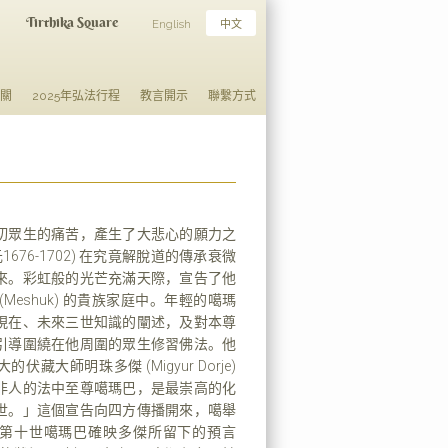
Tirthika Square
English
中文
日關
2025年弘法行程
教言開示
聯繫方式
切眾生的痛苦，產生了大悲心的願力之
1676-1702) 在究竟解脫道的傳承衰微
來。彩虹般的光芒充滿天際，宣告了他
Meshuk) 的貴族家庭中。年輕的噶瑪
現在、未來三世知識的闡述，及對本尊
引導圍繞在他周圍的眾生修習佛法。他
藏大師明珠多傑 (Migyur Dorje)
非人的法中至尊噶瑪巴，是最崇高的化
世。」這個宣告向四方傳播開來，噶舉
第十世噶瑪巴確映多傑所留下的預言