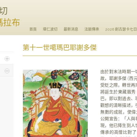
切
瑪拉布
首頁
堪仁波切
最新消息
法脈傳承
2026 創古瑟卡七
第十一世噶瑪巴耶謝多傑
由於對末法時期一
故，耶謝多傑 (西元
受貶之際，轉世再
將誕生於東藏眉秀 (
巴，即以對過去、
觀想的清晰描述，
無數的成就，使偉大的伏
公開宣告：「人與
現，他已降生到人
傳承的高僧比對了