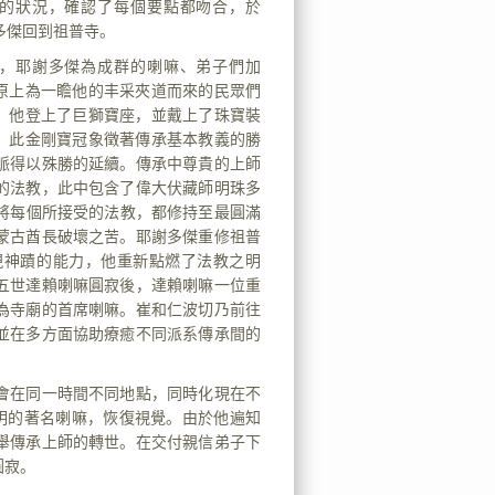
的狀況，確認了每個要點都吻合，於
多傑回到祖普寺。
，耶謝多傑為成群的喇嘛、弟子們加
原上為一瞻他的丰采夾道而來的民眾們
，他登上了巨獅寶座，並戴上了珠寶裝
，此金剛寶冠象徵著傳承基本教義的勝
脈得以殊勝的延續。傳承中尊貴的上師
的法教，此中包含了偉大伏藏師明珠多
教。噶瑪巴將每個所接受的法教，都修持至最圓滿
蒙古酋長破壞之苦。耶謝多傑重修祖普
現神蹟的能力，他重新點燃了法教之明
五世達賴喇嘛圓寂後，達賴喇嘛一位重
政們公推為寺廟的首席喇嘛。崔和仁波切乃前往
並在多方面協助療癒不同派系傳承間的
會在同一時間不同地點，同時化現在不
眼失明的著名喇嘛，恢復視覺。由於他遍知
舉傳承上師的轉世。在交付親信弟子下
圓寂。