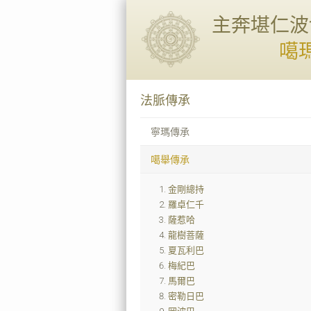
主奔堪仁波
噶
法脈傳承
寧瑪傳承
噶舉傳承
金剛總持
羅卓仁千
薩惹哈
龍樹菩薩
夏瓦利巴
梅紀巴
馬爾巴
密勒日巴