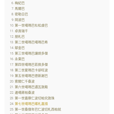
梅紀巴
馬爾巴
密勒日巴
岡波巴
第一世噶瑪巴杜松虔巴
卓貢瑞千
朋札巴
第二世噶瑪巴噶瑪巴希
鄔金巴
第三世噶瑪巴讓炯多傑
永東巴
第四世噶瑪巴若佩多傑
第二世夏瑪巴卡卻旺波
第五世噶瑪巴德新謝巴
索關仁千桑波
第六世噶瑪巴通瓦敦殿
邊噶蔣帕桑波
第一世嘉察仁波切帕究敦珠
第七世噶瑪巴確札嘉措
第一世桑傑年巴仁波切札西帕就