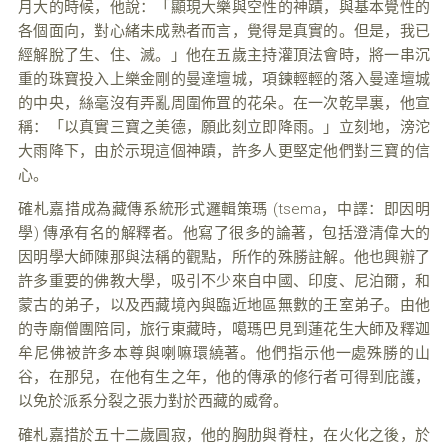
月大的時候，他說：「顯現大樂與空性的神蹟，與基本覺性的
各個面向，對心緒未成熟者而言，覺得是真實的。但是，我已
經解脫了生、住、滅。」他在五歲主持灌頂法會時，將一串沉
重的珠寶投入上樂金剛的曼達壇城，項鍊輕輕的落入曼達壇城
的中央，絲毫沒有弄亂周圍佈罝的花朵。在一次乾旱裏，他宣
稱：「以真實三寶之美德，願此刻立即降雨。」立刻地，滂沱
大雨降下，由於示現這個神蹟，許多人更堅定他們對三寶的信
心。
確札嘉措成為藏傳系統形式邏輯策瑪 (tsema，中譯：即因明
學) 傳承有名的解釋者。他寫了很多的論著，包括澄清偉大的
因明學大師陳那與法稱的觀點，所作的殊勝註解。他也興辦了
許多重要的佛教大學，吸引不少來自中國、印度、尼泊爾，和
蒙古的弟子，以及西藏境內與臨近地區無數的王室弟子。由他
的寺廟僧團陪同，旅行東藏時，噶瑪巴見到蓮花生大師及釋迦
牟尼佛被許多本尊與喇嘛環繞著。他們指示他一處殊勝的山
谷，在那兒，在他有生之年，他的傳承的修行者可得到庇護，
以免於派系分裂之張力對於西藏的威脅。
確札嘉措於五十二歲圓寂，他的胸肋與脊柱，在火化之後，於