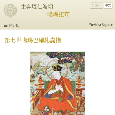
主奔堪仁波切
English
中文
噶瑪拉布
Tirthika Square
MENU
第七世噶瑪巴確札嘉措