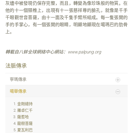
灰燼中被發現仍保存完整，而且，轉變為像珍珠般的物質。在
他的十一個頸椎上，出現有十一張慈祥尊的臉孔，就像是千手
千眼觀世音菩薩，由十一面及千隻手臂所組成。每一隻張開的
手的手掌心，有一個張開的眼睛，明顯地顯現在噶瑪巴的肋骨
上。
轉載自八蚌全球網絡中心網站：www.palpung.org
法脈傳承
寧瑪傳承
噶舉傳承
金剛總持
羅卓仁千
薩惹哈
龍樹菩薩
夏瓦利巴