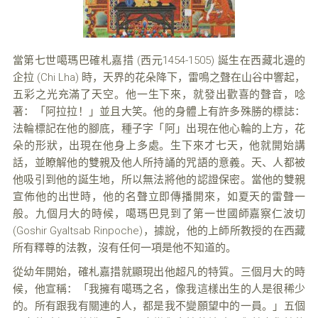
當第七世噶瑪巴確札嘉措 (西元1454-1505) 誕生在西藏北邊的
企拉 (Chi Lha) 時，天界的花朵降下，雷鳴之聲在山谷中響起，
五彩之光充滿了天空。他一生下來，就發出歡喜的聲音，唸
著：「阿拉拉！」並且大笑。他的身體上有許多殊勝的標誌：
法輪標記在他的腳底，種子字「阿」出現在他心輪的上方，花
朵的形狀，出現在他身上多處。生下來才七天，他就開始講
話，並瞭解他的雙親及他人所持誦的咒語的意義。天、人都被
他吸引到他的誕生地，所以無法將他的認證保密。當他的雙親
宣佈他的出世時，他的名聲立即傳播開來，如夏天的雷聲一
般。九個月大的時候，噶瑪巴見到了第一世國師嘉察仁波切
(Goshir Gyaltsab Rinpoche)，據說，他的上師所教授的在西藏
所有釋尊的法教，沒有任何一項是他不知道的。
從幼年開始，確札嘉措就顯現出他超凡的特質。三個月大的時
候，他宣稱：「我擁有噶瑪之名，像我這樣出生的人是很稀少
的。所有跟我有關連的人，都是我不變願望中的一員。」五個