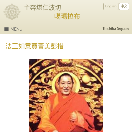
主奔堪仁波切
English
中文
噶瑪拉布
Tirthika Square
MENU
法王如意寶晉美彭措