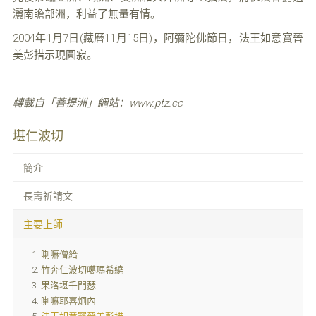
灑南瞻部洲，利益了無量有情。
2004年1月7日(藏曆11月15日)，阿彌陀佛節日，法王如意寶晉
美彭措示現圓寂。
轉載自「菩提洲」網站：www.ptz.cc
堪仁波切
簡介
長壽祈請文
主要上師
喇嘛僧給
竹奔仁波切噶瑪希繞
果洛堪千門瑟
喇嘛耶喜炯內