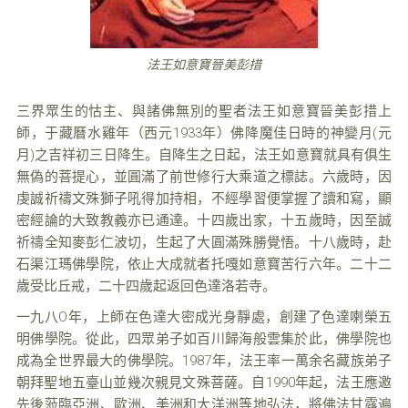
法王如意寶晉美彭措
三界眾生的怙主、與諸佛無別的聖者法王如意寶晉美彭措上
師，于藏曆水雞年（西元1933年）佛降魔佳日時的神變月(元
月)之吉祥初三日降生。自降生之日起，法王如意寶就具有俱生
無偽的菩提心，並圓滿了前世修行大乘道之標誌。六歲時，因
虔誠祈禱文殊獅子吼得加持相，不經學習便掌握了讀和寫，顯
密經論的大致教義亦已通達。十四歲出家，十五歲時，因至誠
祈禱全知麥彭仁波切，生起了大圓滿殊勝覺悟。十八歲時，赴
石渠江瑪佛學院，依止大成就者托嘎如意寶苦行六年。二十二
歲受比丘戒，二十四歲起返回色達洛若寺。
一九八O年，上師在色達大密成光身靜處，創建了色達喇榮五
明佛學院。從此，四眾弟子如百川歸海般雲集於此，佛學院也
成為全世界最大的佛學院。1987年，法王率一萬余名藏族弟子
朝拜聖地五臺山並幾次親見文殊菩薩。自1990年起，法王應邀
先後蒞臨亞洲、歐洲、美洲和大洋洲等地弘法，將佛法甘露遍