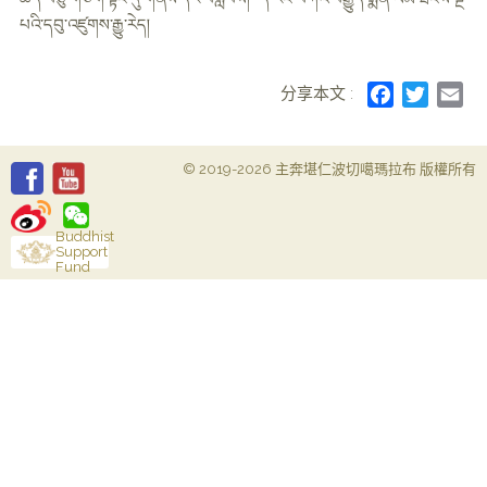
པའི་དབུ་འཛུགས་རྒྱུ་རེད།
分享本文 :
F
T
E
a
w
m
c
i
a
© 2019-2026 主奔堪仁波切噶瑪拉布 版權所有
e
t
i
b
t
l
o
e
Buddhist
o
r
Support
Fund
k