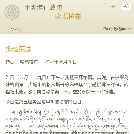
主奔堪仁波切
English
中文
噶瑪拉布
Tirthika Square
MENU
抵達英國
作者： 噶瑪拉布
2025年05月30日
昨日（五月二十九日）下午，我抵達蘇格蘭。當晚，在被譽為
蘇格蘭第二大城市的格拉斯哥的噶舉桑耶宗講授佛法課程。課
程結束後，隨即前往噶舉桑耶林，並於晚間十一時抵達。
今日是第五屆英國噶舉祈願法會的首日。
ཁར་རྩང་སྤྱི་ཚེས་༢༩ཉིན། ཉིན་གུང་སུ་ཀོ་ཊི་ལེན་ཌིར་འབྱོར། དགོང་མོ་རྒྱལ་ས་གཉིས་
པ་རུ་གྲགས་པའི་གྷི་ལ་སུ་གྷོར་བཀའ་བརྒྱུད་བསམ་ཡས་རྫོང་ལ་ཆོས་ཐུན་གཅིག་
བཤད་ནས། བཀའ་བརྒྱུད་བསམ་ཡས་གླིང་གི་ཕྱོགས་སུ་བསྐྱོད་ནས་དགུང་མོའི་ཆུ་
ཚོད་བཅུ་གཅིག་སྟེང་དུ་གནས་དེར་བསླེབས། དེ་རིང་བཀའ་བརྒྱུད་སྨོན་ལམ་ཐེངས་ལྔ་