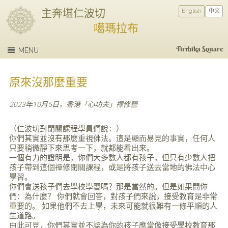
主奔堪仁波切
English
中文
噶瑪拉布
Tirthika Square
MENU
原來沒那麼重要
2023年10月5日，香港「心功夫」禪修營
（仁波切對閉關課程學員們說：）
你們其實並沒有那麼重視佛法。這是顯而易見的事實，任何人
只要稍微靜下來思考一下，就都能看出来。
一個有力的證明是，你們大多數人都有孩子，但只有少數人把
孩子帶到這個禪修閉關課程，或是將孩子送去當地的佛法中心
學習。
你們會送孩子們去學校學習嗎？那是當然的。但是如果問你
們：為什麼？ 你們就會回答，對孩子們來說，接受教育是非常
重要的。 如果他們不去上學，未來可能就很難有一條平順的人
生道路。
由此可見，你們其實並不認為你的孩子應當像接受學校教育那