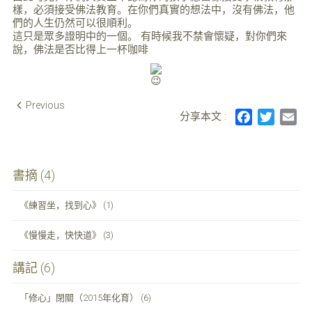
樣，必須接受佛法教育。在你們真實的想法中，沒有佛法，他
們的人生仍然可以很順利。
這只是眾多證明中的一個。 有時候我不禁會懷疑，對你們來
說，佛法是否比得上一杯咖啡
Post
Previous
分享本文 :
F
T
E
navigation
a
w
m
c
i
a
e
t
i
書摘 (4)
b
t
l
o
e
《練習坐，找到心》 (1)
o
r
k
《慢慢走，快快道》 (3)
講記 (6)
「修心」閉關（2015年化育） (6)