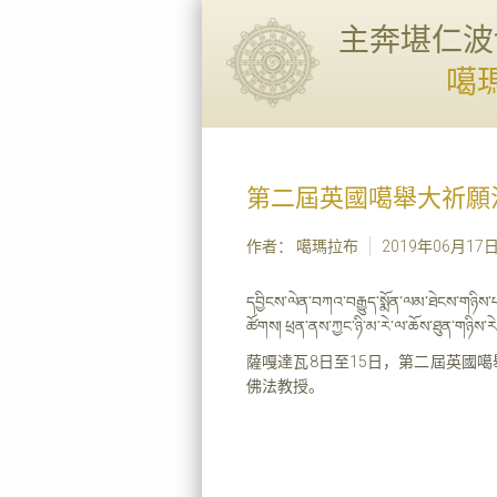
主奔堪仁波
噶
第二屆英國噶舉大祈願
作者： 噶瑪拉布
2019年06月17
དབྱིངས་ལེན་བཀའ་བརྒྱུད་སྨོན་ལམ་ཐེངས་གཉིས
ཚོགས། ཕྲན་ནས་ཀྱང་ཉི་མ་རེ་ལ་ཆོས་ཐུན་གཉིས་ར
薩嘎達瓦8日至15日，第二屆英國
佛法教授。