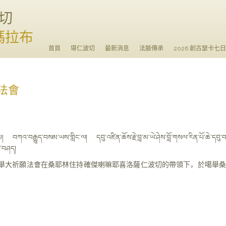
切
瑪拉布
首頁
堪仁波切
最新消息
法脈傳承
2026 創古瑟卡七
法會
日
་པ། བཀའ་བརྒྱུད་བསམ་ཡས་གླིང་ལ། དབུ་འཛིན་ཆོས་རྗེ་བླ་མ་ཡེ་ཤེས་བློ་གསལ་རིན་པོ་ཆེ་དབུ
ེ་བཤད།
噶舉大祈願法會在桑耶林住持確傑喇嘛耶喜洛薩仁波切的帶領下，於噶舉