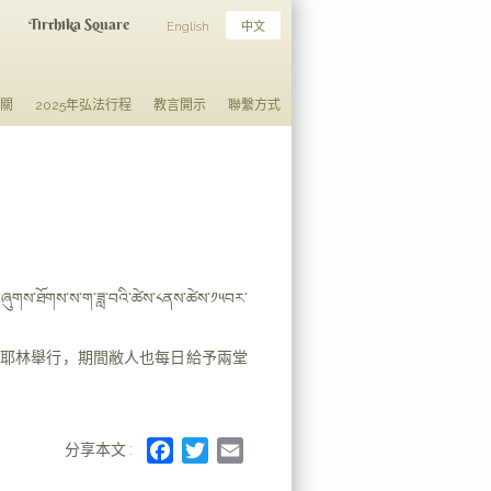
Tirthika Square
English
中文
日關
2025年弘法行程
教言開示
聯繫方式
་བཞུགས་ཐོགས་ས་ག་ཟླ་བའི་ཚེས་༨ནས་ཚེས་༡༥བར་
桑耶林舉行，期間敝人也每日給予兩堂
F
T
E
分享本文 :
a
w
m