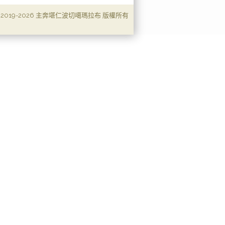
c
i
a
 2019-2026 主奔堪仁波切噶瑪拉布 版權所有
e
t
i
b
t
l
o
e
o
r
k