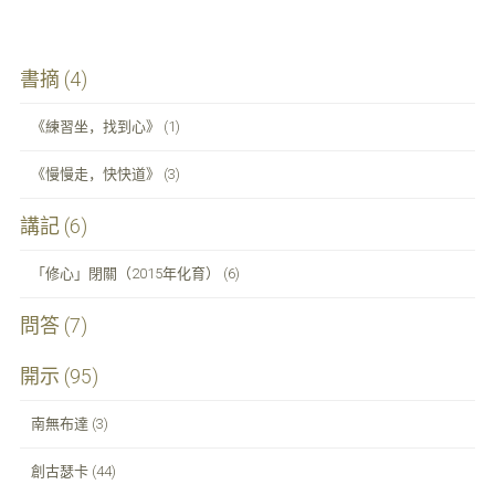
navigation
a
w
m
c
i
a
e
t
i
書摘 (4)
b
t
l
o
e
《練習坐，找到心》 (1)
o
r
k
《慢慢走，快快道》 (3)
講記 (6)
「修心」閉關（2015年化育） (6)
問答 (7)
開示 (95)
南無布達 (3)
創古瑟卡 (44)