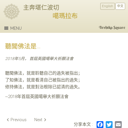
主奔堪仁波切
English
中文
噶瑪拉布
Tirthika Square
MENU
聽聞佛法是…
2018年5月， 首屆英國噶舉大祈願法會
聽聞佛法，就是聆聽自己的過失被指出；
了知佛法，就是看清自己被指出的過失；
修持佛法，就是對治根除已認清的過失。
~2018年首屆英國噶舉大祈願法會
Post
Previous
Next
分享本文 :
F
T
E