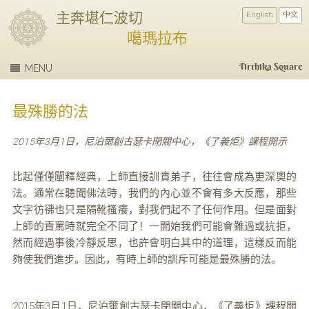
主奔堪仁波切
English
中文
噶瑪拉布
Tirthika Square
MENU
最殊勝的法
2015年3月1日，尼泊爾創古瑟卡閉關中心，《了義炬》課程開示
比起僅僅闡釋經典，上師直接訓責弟子，往往會成為更深奧的
法。通常在聽聞佛法時，我們的內心並不會有多大反應，那些
文字彷彿也只是隔靴搔癢，對我們起不了任何作用。但是面對
上師的責罵時就完全不同了！一開始我們可能會難過或抗拒，
然而經過事後冷靜反思，也許會明白其中的道理，這樣反而能
夠使我們進步。因此，有時上師的訓斥可能是最殊勝的法。
2015年3月1日，尼泊爾創古瑟卡閉關中心，《了義炬》課程開