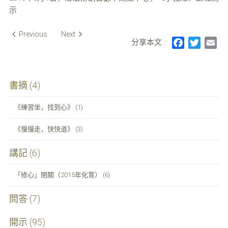
示
Post
Previous
Next
分享本文 :
F
T
E
navigation
a
w
m
c
i
a
e
t
i
書摘 (4)
b
t
l
o
e
《練習坐，找到心》 (1)
o
r
k
《慢慢走，快快道》 (3)
講記 (6)
「修心」閉關（2015年化育） (6)
問答 (7)
開示 (95)